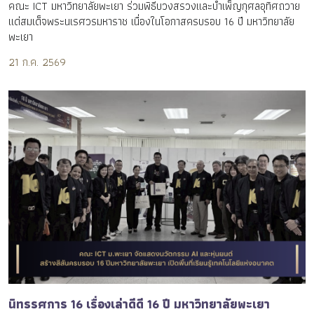
คณะ ICT มหาวิทยาลัยพะเยา ร่วมพิธีบวงสรวงและบำเพ็ญกุศลอุทิศถวาย
แด่สมเด็จพระนเรศวรมหาราช เนื่องในโอกาสครบรอบ 16 ปี มหาวิทยาลัย
พะเยา
21 ก.ค. 2569
นิทรรศการ 16 เรื่องเล่าดีดี 16 ปี มหาวิทยาลัยพะเยา