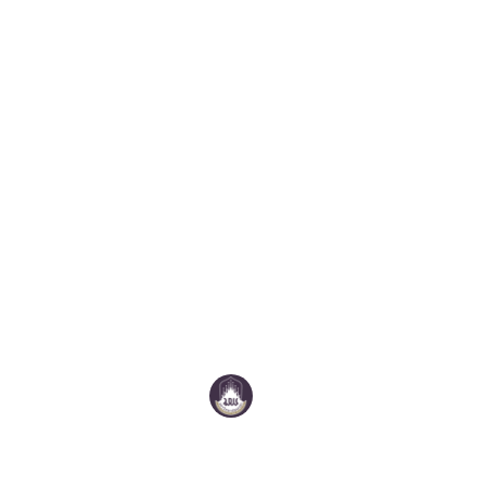
คณะเทคโนโลยีสารสนเทศและการสื่อสาร
มหาวิทยาลัยพะเยา
ที่อยู่:
คณะเทคโนโลยีสารสนเทศและการสื่อสาร อาคารเทคโนโลยีสารสนเทศและ
การสื่อสาร 19 ม.2 ต.แม่กา อ.เมืองพะเยา จ.พะเยา 56000 มหาวิทยาลัย
พะเยา
Email:
ict@up.ac.th
โทรศัพท์:
054 466 666 ต่อ 2319 หรือ 2326
Follow us:
สถิติการเข้าชมเว็บไซต์: