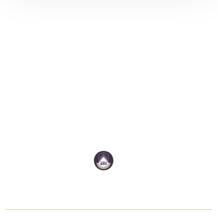
คณะเทคโนโลยีสารสนเทศและการสื่อสาร
มหาวิทยาลัยพะเยา
ที่อยู่:
คณะเทคโนโลยีสารสนเทศและการสื่อสาร อาคารเทคโนโลยีสารสนเทศและ
การสื่อสาร 19 ม.2 ต.แม่กา อ.เมืองพะเยา จ.พะเยา 56000 มหาวิทยาลัย
พะเยา
Email:
ict@up.ac.th
โทรศัพท์:
054 466 666 ต่อ 2319 หรือ 2326
Follow us:
สถิติการเข้าชมเว็บไซต์: